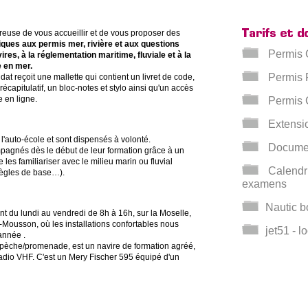
reuse de vous accueillir et de vous proposer des
iques aux permis mer, rivière et aux questions
Permis 
ires, à la réglementation maritime, fluviale et à la
 en mer.
Permis F
at reçoit une mallette qui contient un livret de code,
récapitulatif, un bloc-notes et stylo ainsi qu'un accès
e en ligne.
Permis C
Extensio
 l'auto-école et sont dispensés à volonté.
Document
pagnés dès le début de leur formation grâce à un
les familiariser avec le milieu marin ou fluvial
Calendri
règles de base…).
examens
Nautic b
nt du lundi au vendredi de 8h à 16h, sur la Moselle,
-Mousson, où les installations confortables nous
jet51 - l
année .
e pèche/promenade, est un navire de formation agréé,
adio VHF. C'est un Mery Fischer 595 équipé d'un