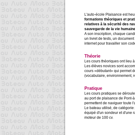
L'auto-école Plaisance est heu
formations théoriques et prat
relatives à la sécurité des nav
sauvegarde de la vie humaine
A son inscription, chaque candid
un livret de tests, un document 
internet pour travailler son cod
Théorie
Les cours théoriques ont lieu à
Les élèves novices sont accom
cours «débutant» qui permet de 
(vocabulaire, environnement, 
Pratique
Les cours pratiques se déroule
au port de plaisance de Pont-à
permettent de naviguer toute l'
Le bateau utilisé, de catégori
équipé d'un sondeur et d'une r
moteur de 100 cv.