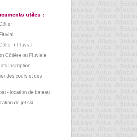
Côtier
luvial
ôtier + Fluvial
n Côtière ou Fluviale
s Inscription
er des cours et des
oat - location de bateau
ocation de jet ski