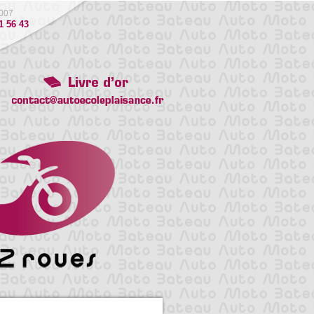
007
1 56 43